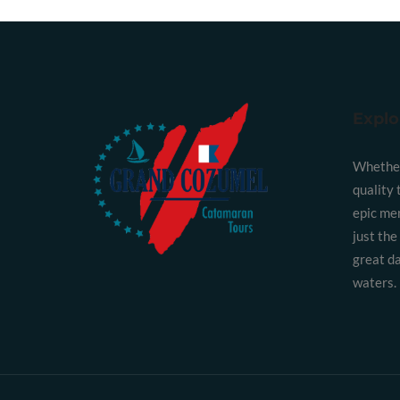
Explo
Whether 
quality 
epic me
just the
great da
waters.