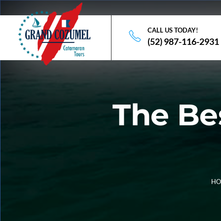
CALL US TODAY!
(52) 987-116-2931
The Be
HO