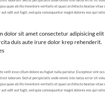
 id est laborum. Sed ut perspiciatis unde omnis iste natus error sit 
sa quae ab illo inventore veritatis et quasi architecto beatae vitae
 aut odit aut fugit, sed quia consequuntur magni dolores eos qui rati
dolor sit amet consectetur adipisicing elit
cita duis aute irure dolor krep rehenderit.
es
te velit esse cillum dolore eu fugiat nulla pariatur. Excepteur sint oc
 id est laborum. Sed ut perspiciatis unde omnis iste natus error sit 
sa quae ab illo inventore veritatis et quasi architecto beatae vitae
 aut odit aut fugit, sed quia consequuntur magni dolores eos qui rati