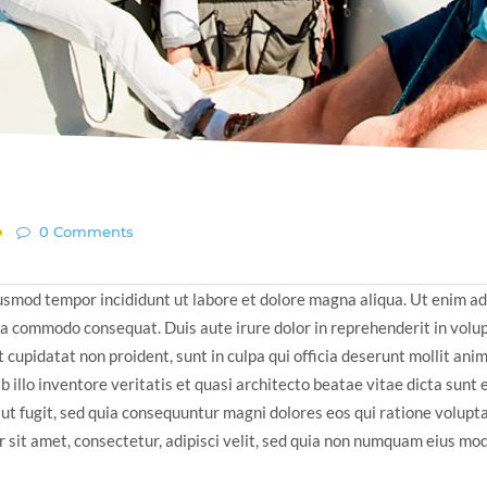
0 Comments
iusmod tempor incididunt ut labore et dolore magna aliqua. Ut enim a
 ea commodo consequat. Duis aute irure dolor in reprehenderit in volup
 cupidatat non proident, sunt in culpa qui officia deserunt mollit anim
 illo inventore veritatis et quasi architecto beatae vitae dicta sun
aut fugit, sed quia consequuntur magni dolores eos qui ratione volup
 sit amet, consectetur, adipisci velit, sed quia non numquam eius mod