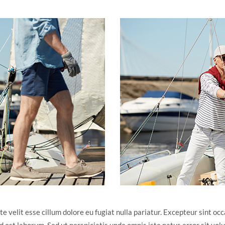
te velit esse cillum dolore eu fugiat nulla pariatur. Excepteur sint oc