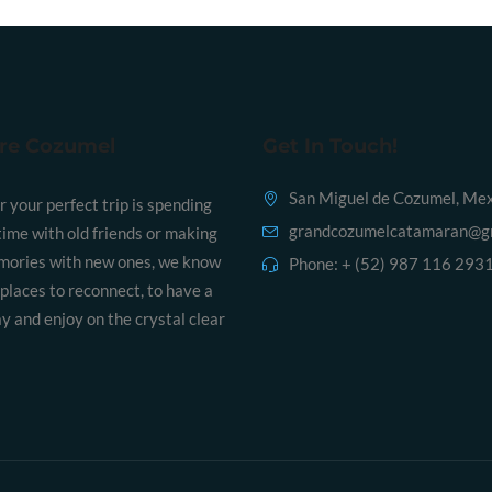
re Cozumel
Get In Touch!
San Miguel de Cozumel, Me
your perfect trip is spending
grandcozumelcatamaran@g
time with old friends or making
mories with new ones, we know
Phone:
+ (52) 987 116 293
 places to reconnect, to have a
y and enjoy on the crystal clear